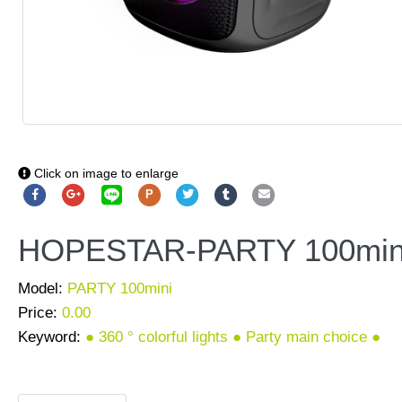
Click on image to enlarge
P
HOPESTAR-PARTY 100min
Model:
PARTY 100mini
Price:
0.00
Keyword:
● 360 ° colorful lights ● Party main choice ●